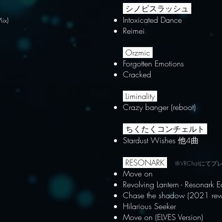
シノビスラッシュ
Intoxicated Dance
ix)
Reimei
Orzmic
Forgotten Emotions
Cracked
Liminality
Crazy banger (reboot)
ちくたくコンチェルト
Stardust Wishes 他4曲
RESONARK
※VRChatにてプ
Move on
Revolving Lantern - Resonark E
Chase the shadow (2021 rew
Hilarious Seeker
Move on (ELVES Version)