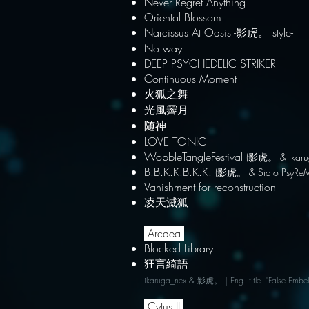
Never Regret Anything
Oriental Blossom
Narcissus At Oasis -影虎。 style-
​No way
DEEP PSYCHEDELIC STRIKER
Co
ntin
uous Moment
火狐之舞
光風霽月
随神
LOVE TONIC
WobbleTangleFestival
(影虎。 & ikaru
​B.B.K.K.B.K.K.
(影虎。 & Siqlo PsyReM
Vanishment for reconstruction
​凌天滅狐
Arcaea
Blocked Library
狂言綺語
ikaruga_nex & 影虎。｜
Eng. t
itle "False Embel
Cytus II