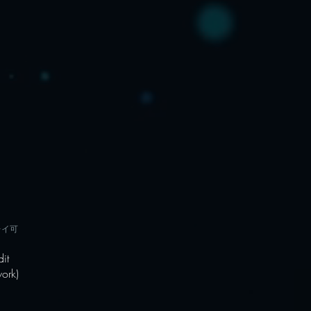
レイ可
dit
ork)