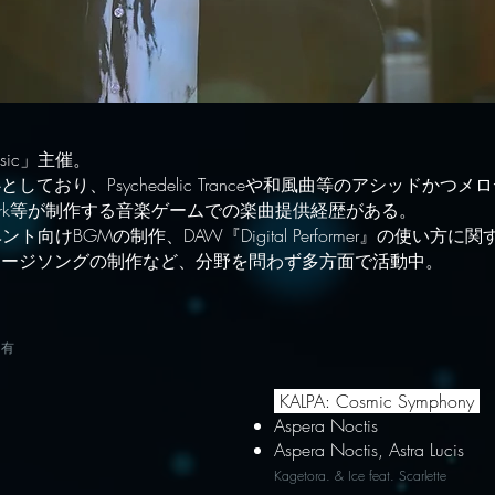
usic」主催。
心としており、
Psychedelic Tranceや和風曲等のアシッド
iro・Rayark等が制作する音楽ゲームでの楽曲提供経歴がある。
ト向けBGMの制作、​DAW『Digital Performer』の使い方
メージソングの制作など、分野を問わず多方面で活動中。
り有
KALPA: Cosmic Symphony
Aspera Noctis
Aspera Noctis, Astra Lucis
Kagetora. & Ice feat. Scarlette