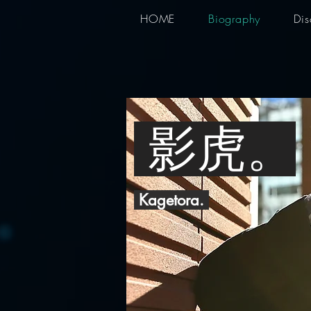
HOME
Biography
Di
影虎。
Kagetora.