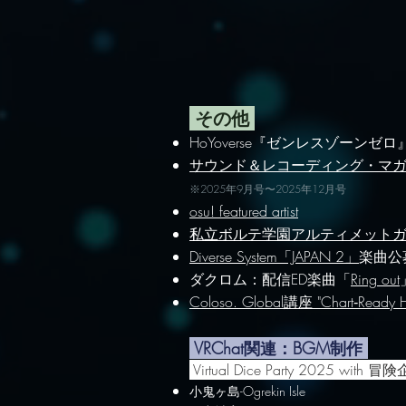
その他
HoYoverse『ゼンレスゾーン
​サウンド＆レコーディング・マガジン：DAW
※2025年9月号〜2025年12月号
osu! featured artist
私立ボルテ学園アルティメットガ
Diverse System「JAPAN 2」
楽曲公
ダクロム：配信ED楽曲「
Ring out
Coloso. Global講座 "Chart‑Ready Hi
VRChat関連：BGM制作
Virtual Dice Party 2025 with
​小鬼ヶ島-Ogrekin Isle​