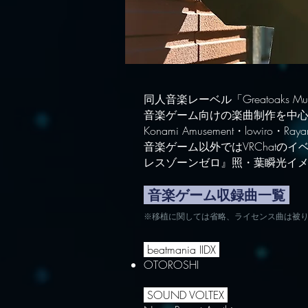
同人音楽レーベル「Greatoaks M
音楽ゲーム向けの楽曲制作を中
Konami Amusement・low
音楽ゲーム以外ではVRChatのイベン
レスゾーンゼロ』照・葉瞬光イ
音楽ゲーム収録曲一覧
※移植に関しては省略、ライセンス曲は被
beatmania IIDX
OTOROSHI
SOUND VOLTEX