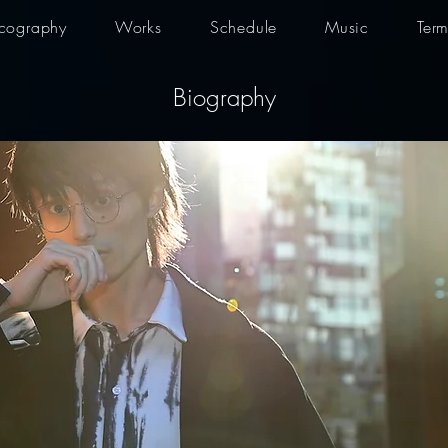
scography
Works
Schedule
Music
Term
Biography