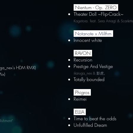
Nientum - Op. ZERO
Theater Doll ~Flip-Crack~
Kagetora. feat. Sera Amagi & Scarlett
Notanote x Milthm
Innocent white
RAVON
Recursion
Prestige And Vestige
ga_nex's HDM RMX)
ikaruga_nex & 影虎。
ix)
Totally bounded
Phigros
Reimei
ELLIA
Time to beat the odds
lishment"
Unfulfilled Dream