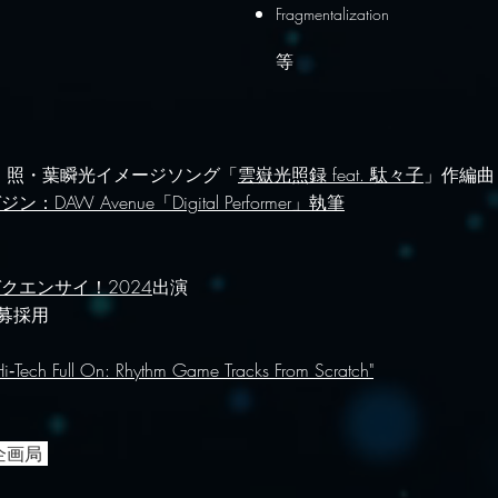
Fragmentalization
等
ゼロ』照・葉瞬光イメージソング「
雲嶽光照録 feat. 駄々子
」作編曲
 Avenue「Digital Performer」執筆​
クエンサイ！2024
出演
募採用
」
‑Tech Full On: Rhythm Game Tracks From Scratch"
 冒険企画局