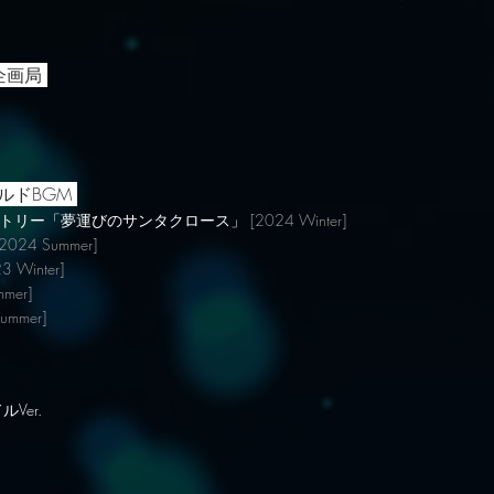
 冒険企画局
ールドBGM
クトリー「夢運びのサンタクロース」
[2024 Winter]
[2024 Summer]
3 Winter]
mmer
]
ummer
]
Ver.