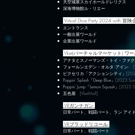
天空城塞スカイホールドレリクス
深海博物館ル・リエー
Virtual Dice Party 2024 with
エントランス​
一般出展ワールド
企業出展ワールド
Vket(バーチャルマーケット) ワ
アナタとスノーマンズ・トイ・ファ
フォールンエデン・オルタ -アイン-
ピクセリカ「アクションシティ」
[202
Poppin' Splash「Deep Blue」
[2023 Su
Poppin' Jump「Lemon Squash」
[2022
S
五色屋
[VketMall]
VRガンナガン
日常パート、戦闘パート、ラン アイドル
VRブラッドリコール
日常パート、戦闘パート