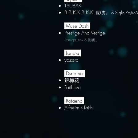
TSUBAKI
​B.B.K.K.B.K.K.
(影虎。 & Siqlo PsyReM
Muse Dash
Prestige And Vestige
ikaruga_nex & 影虎。
Lanota
yozora
Dynamix
銀梅花
Faithtival
Rotaeno
Alfheim's faith